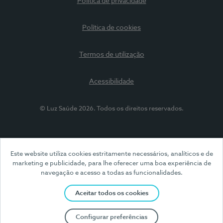
Política de privacidade
Política de cookies
Termos de utilização
Acessibilidade
© Luz Saúde 2026. Todos os direitos reservados.
Este website utiliza cookies estritamente necessários, analíticos e de
marketing e publicidade, para lhe oferecer uma boa experiência de
navegação e acesso a todas as funcionalidades.
Aceitar todos os cookies
Configurar preferências