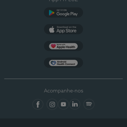
Google Play
App Store
Apple Health
Health Connect
Acompanhe-nos
Facebook
Instagram
YouTube
LinkedIn
Spotify