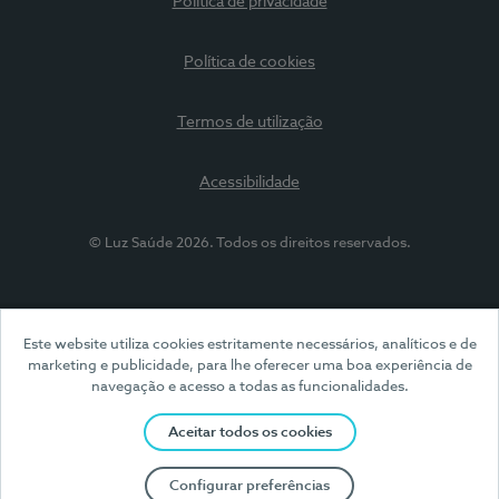
Política de privacidade
Política de cookies
Termos de utilização
Acessibilidade
© Luz Saúde 2026. Todos os direitos reservados.
Este website utiliza cookies estritamente necessários, analíticos e de
marketing e publicidade, para lhe oferecer uma boa experiência de
navegação e acesso a todas as funcionalidades.
Aceitar todos os cookies
Configurar preferências