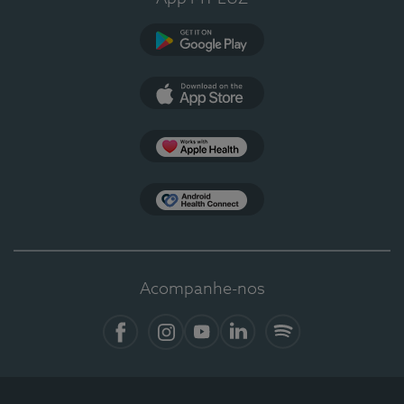
Google Play
App Store
Apple Health
Health Connect
Acompanhe-nos
Facebook
Instagram
YouTube
LinkedIn
Spotify