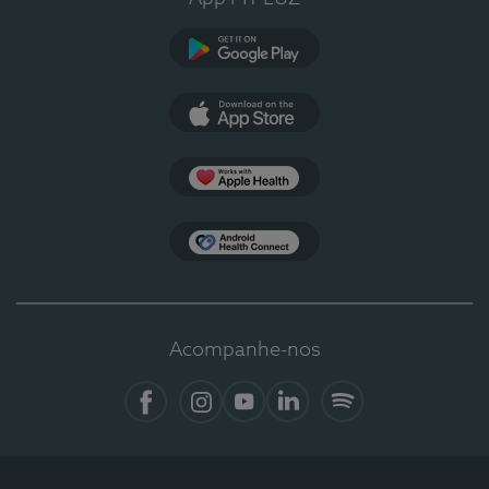
Google Play
App Store
Apple Health
Health Connect
Acompanhe-nos
Facebook
Instagram
YouTube
LinkedIn
Spotify