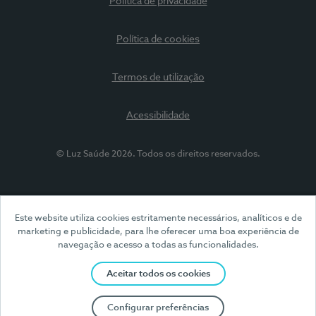
Política de privacidade
Política de cookies
Termos de utilização
Acessibilidade
© Luz Saúde 2026. Todos os direitos reservados.
Este website utiliza cookies estritamente necessários, analíticos e de
marketing e publicidade, para lhe oferecer uma boa experiência de
navegação e acesso a todas as funcionalidades.
Aceitar todos os cookies
Configurar preferências