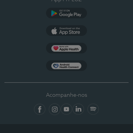
Google Play
App Store
Apple Health
Health Connect
Acompanhe-nos
Facebook
Instagram
YouTube
LinkedIn
Spotify