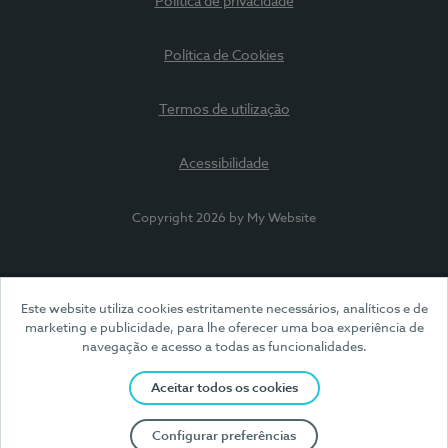
Política de privacidade
Política de Cookies
Termos de utilização
Acessibilidade
Copyright 2026 by My Website
Este website utiliza cookies estritamente necessários, analíticos e de
marketing e publicidade, para lhe oferecer uma boa experiência de
navegação e acesso a todas as funcionalidades.
Aceitar todos os cookies
Configurar preferências