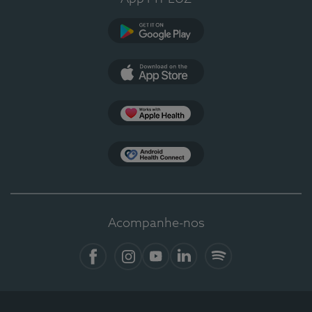
Google Play
App Store
Apple Health
Health Connect
Acompanhe-nos
Facebook
Instagram
YouTube
LinkedIn
Spotify