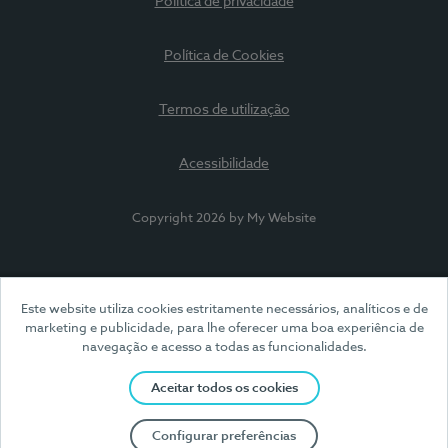
Política de privacidade
Política de Cookies
Termos de utilização
Acessibilidade
Copyright 2026 by My Website
Este website utiliza cookies estritamente necessários, analíticos e de
marketing e publicidade, para lhe oferecer uma boa experiência de
navegação e acesso a todas as funcionalidades.
Aceitar todos os cookies
Configurar preferências