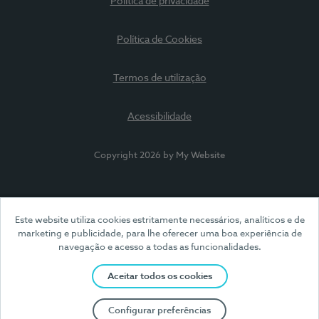
Política de privacidade
Política de Cookies
Termos de utilização
Acessibilidade
Copyright 2026 by My Website
Este website utiliza cookies estritamente necessários, analíticos e de
marketing e publicidade, para lhe oferecer uma boa experiência de
navegação e acesso a todas as funcionalidades.
Aceitar todos os cookies
Configurar preferências