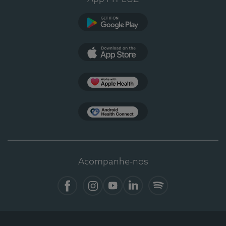
Google Play
App Store
Apple Health
Health Connect
Acompanhe-nos
Facebook
Instagram
YouTube
LinkedIn
Spotify