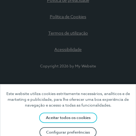
Política de privacidade
Política de Cookies
Termos de utilização
Acessibilidade
Copyright 2026 by My Website
Este website utiliza cookies estritamente necessários, analíticos e de
marketing e publicidade, para lhe oferecer uma boa experiência de
navegação e acesso a todas as funcionalidades.
Aceitar todos os cookies
Configurar preferências