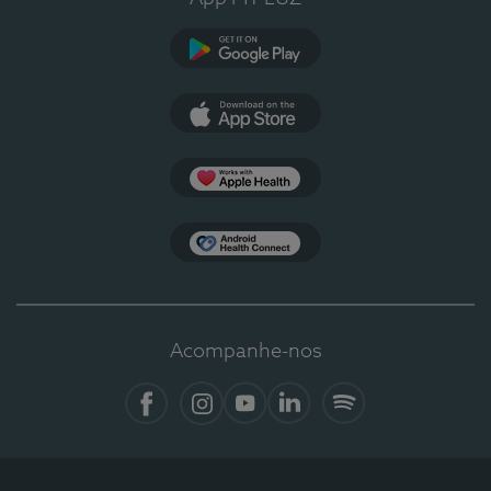
Google Play
App Store
Apple Health
Health Connect
Acompanhe-nos
Facebook
Instagram
YouTube
LinkedIn
Spotify