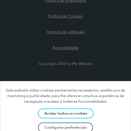
Política de privacidade
Política de Cookies
Termos de utilização
Acessibilidade
Copyright 2026 by My Website
Este website utiliza cookies estritamente necessários, analíticos e de
marketing e publicidade, para lhe oferecer uma boa experiência de
navegação e acesso a todas as funcionalidades.
Aceitar todos os cookies
Configurar preferências