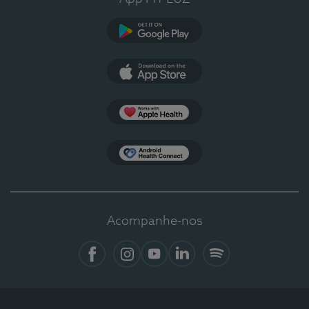
Google Play
App Store
Apple Health
Health Connect
Acompanhe-nos
Facebook
Instagram
YouTube
LinkedIn
Spotify