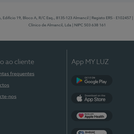
, Edifício 19, Bloco A, R/C Esq., 8135-123 Almancil
| Registo ERS - E102457
|
Clínico de Almancil, Lda
| NIPC 503 638 161
o ao cliente
App MY LUZ
ntas frequentes
ctos
Google Play
cte-nos
App Store
Apple Health