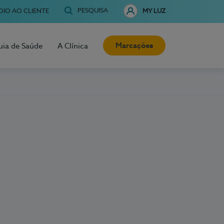
PESQUISA
OIO AO CLIENTE
MY LUZ
Marcações
uia de Saúde
A Clínica