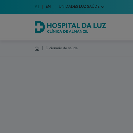
Idioma em Português
PT
English Language
EN
UNIDADES LUZ SAÚDE
Escolha o seu idioma
Hospital da Luz Clínica de Almancil
Dicionário de saúde
Homepage