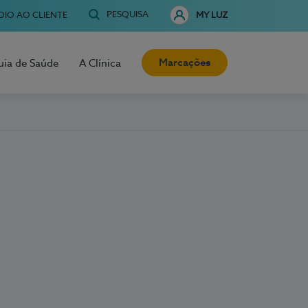
PESQUISA
OIO AO CLIENTE
MY LUZ
Marcações
uia de Saúde
A Clínica