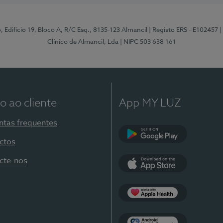
, Edifício 19, Bloco A, R/C Esq., 8135-123 Almancil
| Registo ERS - E102457
|
Clínico de Almancil, Lda
| NIPC 503 638 161
o ao cliente
App MY LUZ
ntas frequentes
ctos
Google Play
cte-nos
App Store
Apple Health