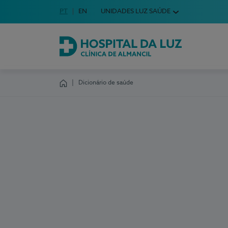
Idioma em Português
PT
English Language
EN
UNIDADES LUZ SAÚDE
Escolha o seu idioma
Hospital da Luz Clínica de Almancil
Dicionário de saúde
Homepage