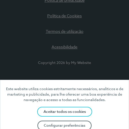
Política de privacidade
Política de Cookies
Termos de utilização
Acessibilidade
Copyright 2026 by My Website
Este website utiliza cookies estritamente necessários, analíticos e de
marketing e publicidade, para lhe oferecer uma boa experiência de
navegação e acesso a todas as funcionalidades.
Aceitar todos os cookies
Configurar preferências