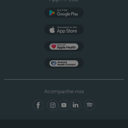
Google Play
App Store
Apple Health
Health Connect
Acompanhe-nos
Facebook
Instagram
YouTube
LinkedIn
Spotify