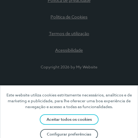
Política de privacidade
Política de Cookies
Termos de utilização
Acessibilidade
Copyright 2026 by My Website
Este website utiliza cookies estritamente necessários, analíticos e de
marketing e publicidade, para lhe oferecer uma boa experiência de
navegação e acesso a todas as funcionalidades.
Aceitar todos os cookies
Configurar preferências