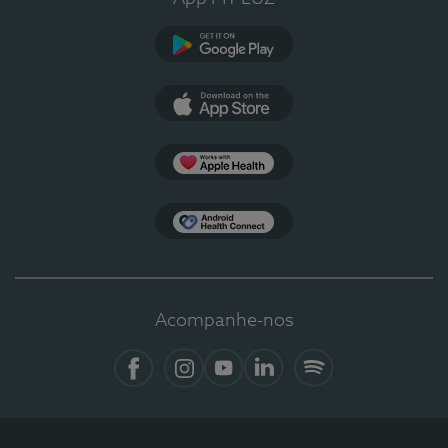
Google Play
App Store
Apple Health
Health Connect
Acompanhe-nos
Facebook
Instagram
YouTube
LinkedIn
Spotify