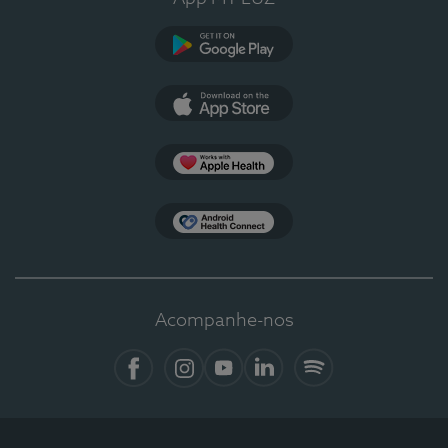
Google Play
App Store
Apple Health
Health Connect
Acompanhe-nos
Facebook
Instagram
YouTube
LinkedIn
Spotify