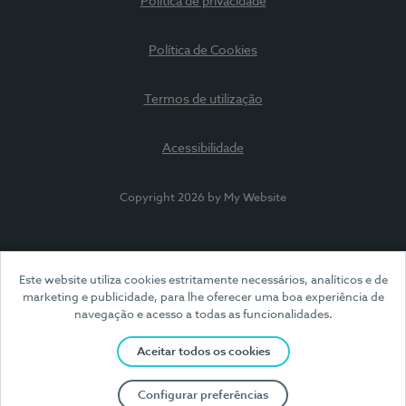
Política de privacidade
Política de Cookies
Termos de utilização
Acessibilidade
Copyright 2026 by My Website
Este website utiliza cookies estritamente necessários, analíticos e de
marketing e publicidade, para lhe oferecer uma boa experiência de
navegação e acesso a todas as funcionalidades.
Aceitar todos os cookies
Configurar preferências