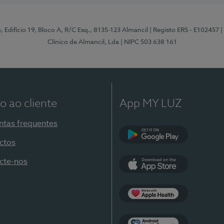
, Edifício 19, Bloco A, R/C Esq., 8135-123 Almancil
| Registo ERS - E102457
|
Clínico de Almancil, Lda
| NIPC 503 638 161
o ao cliente
App MY LUZ
ntas frequentes
ctos
Google Play
cte-nos
App Store
Apple Health