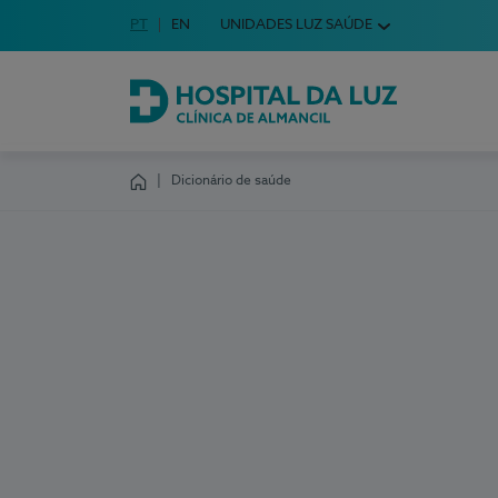
Idioma em Português
PT
English Language
EN
UNIDADES LUZ SAÚDE
Escolha o seu idioma
Hospital da Luz Clínica de Almancil
Dicionário de saúde
Homepage