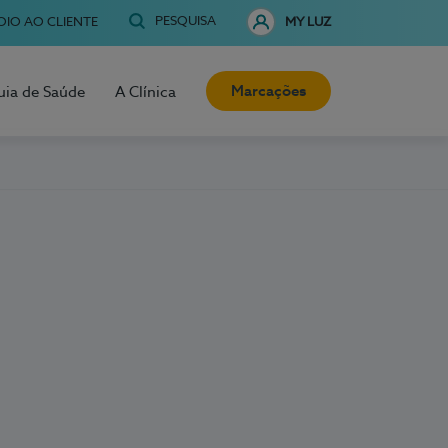
PESQUISA
OIO AO CLIENTE
MY LUZ
Marcações
uia de Saúde
A Clínica