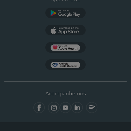
Google Play
App Store
Apple Health
Health Connect
Acompanhe-nos
Facebook
Instagram
YouTube
LinkedIn
Spotify