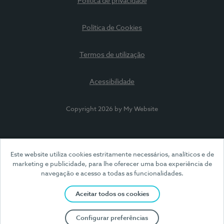
Política de privacidade
Política de Cookies
Termos de utilização
Acessibilidade
Copyright 2026 by My Website
Este website utiliza cookies estritamente necessários, analíticos e de
marketing e publicidade, para lhe oferecer uma boa experiência de
navegação e acesso a todas as funcionalidades.
Aceitar todos os cookies
Configurar preferências