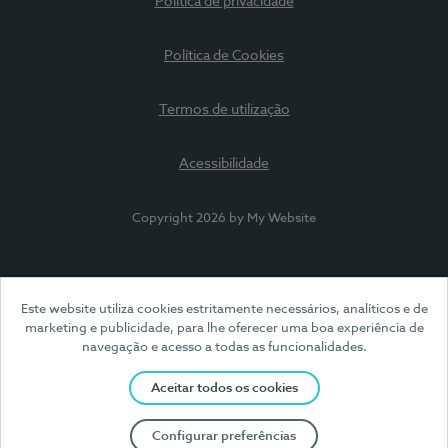
Política de privacidade
Política de Cookies
Termos de utilização
Acessibilidade
Copyright 2026 by My Website
Este website utiliza cookies estritamente necessários, analíticos e de
marketing e publicidade, para lhe oferecer uma boa experiência de
navegação e acesso a todas as funcionalidades.
Aceitar todos os cookies
Configurar preferências