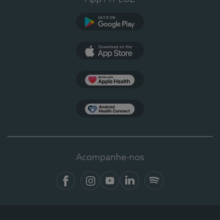
Google Play
App Store
Apple Health
Health Connect
Acompanhe-nos
Facebook
Instagram
YouTube
LinkedIn
Spotify