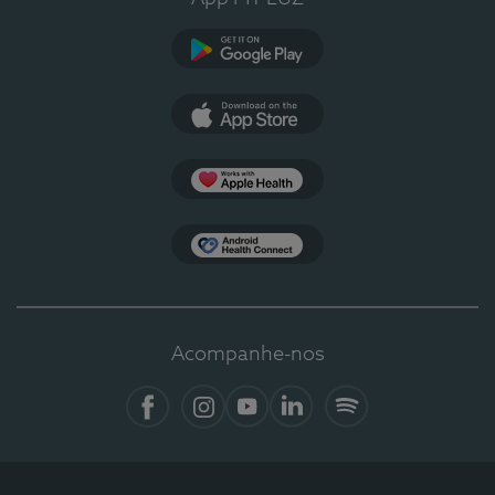
Google Play
App Store
Apple Health
Health Connect
Acompanhe-nos
Facebook
Instagram
YouTube
LinkedIn
Spotify