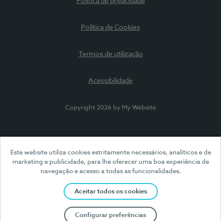
Política de privacidade
Política de Cookies
Termos de utilização
Acessibilidade
Copyright 2026 by My Website
Este website utiliza cookies estritamente necessários, analíticos e de
marketing e publicidade, para lhe oferecer uma boa experiência de
navegação e acesso a todas as funcionalidades.
Aceitar todos os cookies
Configurar preferências