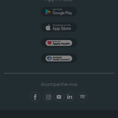
Google Play
App Store
Apple Health
Health Connect
Acompanhe-nos
Facebook
Instagram
YouTube
LinkedIn
Spotify