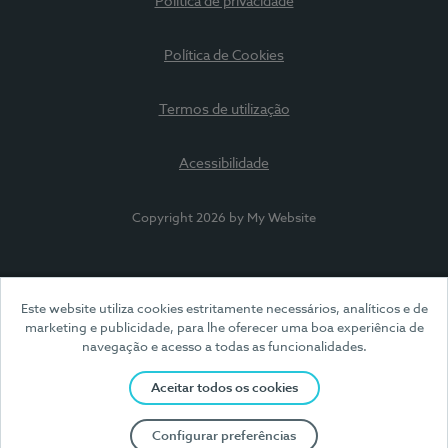
Política de privacidade
Política de Cookies
Termos de utilização
Acessibilidade
Copyright 2026 by My Website
Este website utiliza cookies estritamente necessários, analíticos e de
marketing e publicidade, para lhe oferecer uma boa experiência de
navegação e acesso a todas as funcionalidades.
Aceitar todos os cookies
Configurar preferências