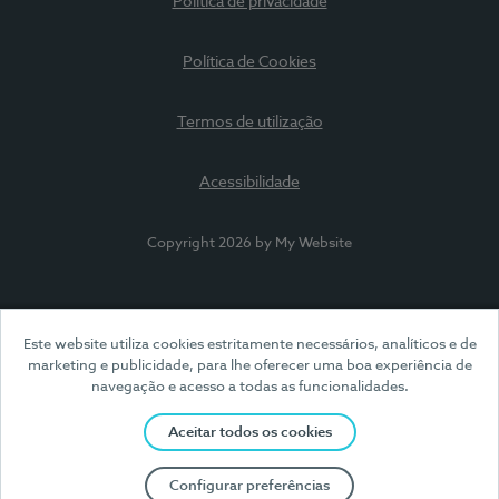
Política de privacidade
Política de Cookies
Termos de utilização
Acessibilidade
Copyright 2026 by My Website
Este website utiliza cookies estritamente necessários, analíticos e de
marketing e publicidade, para lhe oferecer uma boa experiência de
navegação e acesso a todas as funcionalidades.
Aceitar todos os cookies
Configurar preferências