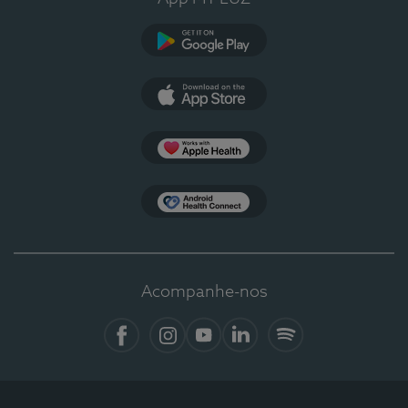
Google Play
App Store
Apple Health
Health Connect
Acompanhe-nos
Facebook
Instagram
YouTube
LinkedIn
Spotify