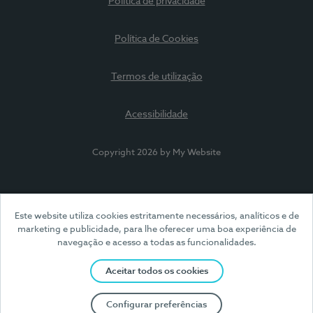
Política de privacidade
Política de Cookies
Termos de utilização
Acessibilidade
Copyright 2026 by My Website
Este website utiliza cookies estritamente necessários, analíticos e de
marketing e publicidade, para lhe oferecer uma boa experiência de
navegação e acesso a todas as funcionalidades.
Aceitar todos os cookies
Configurar preferências