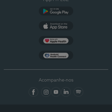
Google Play
App Store
Apple Health
Health Connect
Acompanhe-nos
Facebook
Instagram
YouTube
LinkedIn
Spotify