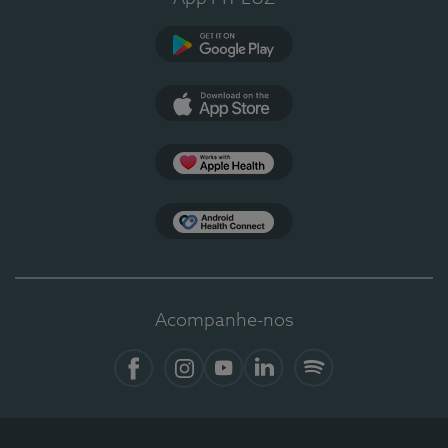
Google Play
App Store
Apple Health
Health Connect
Acompanhe-nos
Facebook
Instagram
YouTube
LinkedIn
Spotify