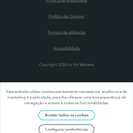
Política de privacidade
Política de Cookies
Termos de utilização
Acessibilidade
Copyright 2026 by My Website
Este website utiliza cookies estritamente necessários, analíticos e de
marketing e publicidade, para lhe oferecer uma boa experiência de
navegação e acesso a todas as funcionalidades.
Aceitar todos os cookies
Configurar preferências