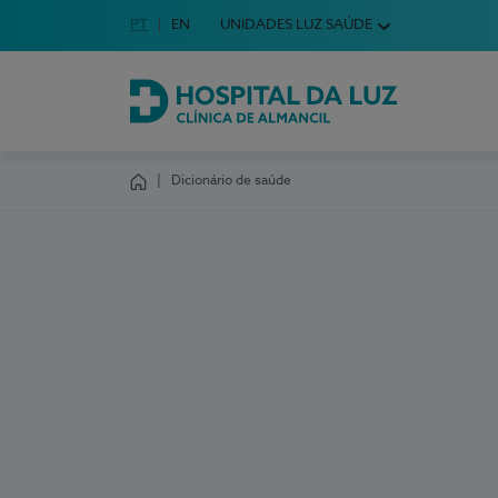
Idioma em Português
PT
English Language
EN
UNIDADES LUZ SAÚDE
Escolha o seu idioma
Hospital da Luz Clínica de Almancil
Dicionário de saúde
Homepage