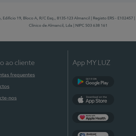
, Edifício 19, Bloco A, R/C Esq., 8135-123 Almancil
| Registo ERS - E102457
|
Clínico de Almancil, Lda
| NIPC 503 638 161
o ao cliente
App MY LUZ
ntas frequentes
ctos
Google Play
cte-nos
App Store
Apple Health