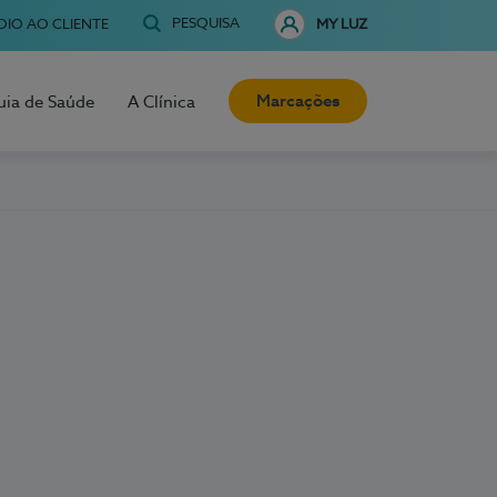
PESQUISA
OIO AO CLIENTE
MY LUZ
Marcações
uia de Saúde
A Clínica