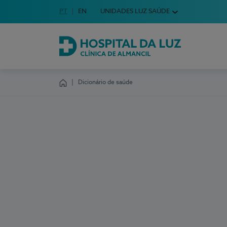
Idioma em Português
PT
English Language
EN
UNIDADES LUZ SAÚDE
Escolha o seu idioma
Hospital da Luz Clínica de Almancil
Dicionário de saúde
Homepage