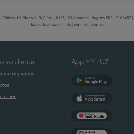
, Edifício 19, Bloco A, R/C Esq., 8135-123 Almancil
| Registo ERS - E102457
|
Clínico de Almancil, Lda
| NIPC 503 638 161
o ao cliente
App MY LUZ
ntas frequentes
ctos
Google Play
cte-nos
App Store
Apple Health