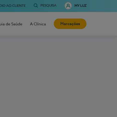
PESQUISA
OIO AO CLIENTE
MY LUZ
Marcações
uia de Saúde
A Clínica