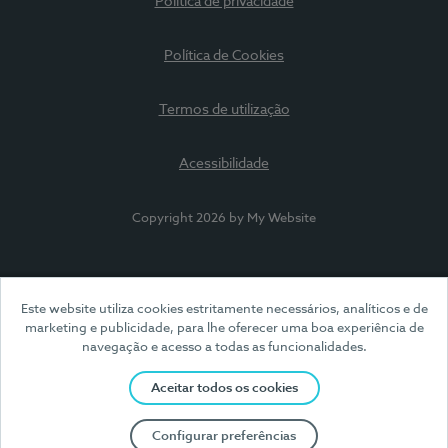
Política de privacidade
Política de Cookies
Termos de utilização
Acessibilidade
Copyright 2026 by My Website
Este website utiliza cookies estritamente necessários, analíticos e de
marketing e publicidade, para lhe oferecer uma boa experiência de
navegação e acesso a todas as funcionalidades.
Aceitar todos os cookies
Configurar preferências