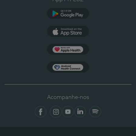
Google Play
App Store
Apple Health
Health Connect
Acompanhe-nos
Facebook
Instagram
YouTube
LinkedIn
Spotify