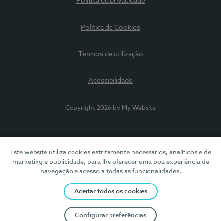
Política de privacidade
Política de Cookies
Termos de utilização
Acessibilidade
Copyright 2026 by My Website
Este website utiliza cookies estritamente necessários, analíticos e de
marketing e publicidade, para lhe oferecer uma boa experiência de
navegação e acesso a todas as funcionalidades.
Aceitar todos os cookies
Configurar preferências