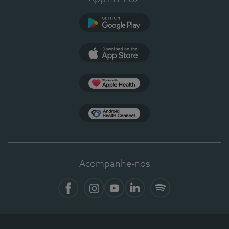
Google Play
App Store
Apple Health
Health Connect
Acompanhe-nos
Facebook
Instagram
YouTube
LinkedIn
Spotify