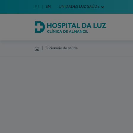
Idioma em Português
PT
English Language
EN
UNIDADES LUZ SAÚDE
Escolha o seu idioma
Hospital da Luz Clínica de Almancil
Dicionário de saúde
Homepage