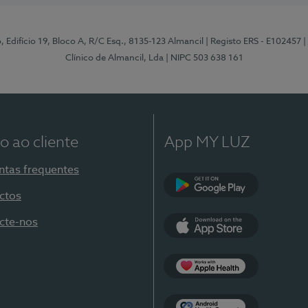
, Edifício 19, Bloco A, R/C Esq., 8135-123 Almancil
| Registo ERS - E102457
|
Clínico de Almancil, Lda
| NIPC 503 638 161
o ao cliente
App MY LUZ
ntas frequentes
ctos
Google Play
cte-nos
App Store
Apple Health