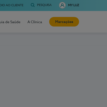
PESQUISA
OIO AO CLIENTE
MY LUZ
Marcações
uia de Saúde
A Clínica