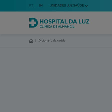
Idioma em Português
PT
English Language
EN
UNIDADES LUZ SAÚDE
Escolha o seu idioma
Hospital da Luz Clínica de Almancil
Dicionário de saúde
Homepage