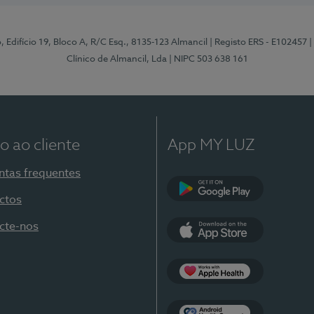
, Edifício 19, Bloco A, R/C Esq., 8135-123 Almancil
| Registo ERS - E102457
|
Clínico de Almancil, Lda
| NIPC 503 638 161
o ao cliente
App MY LUZ
ntas frequentes
ctos
Google Play
cte-nos
App Store
Apple Health