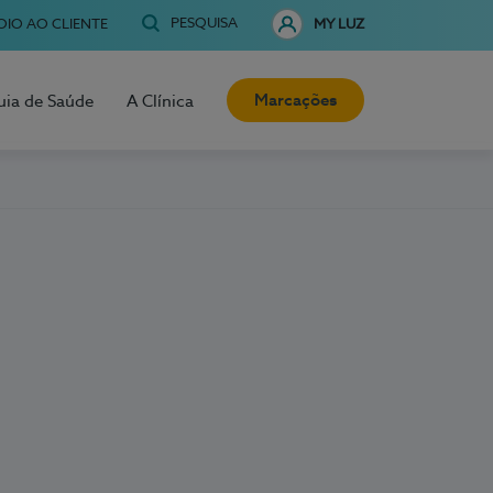
PESQUISA
OIO AO CLIENTE
MY LUZ
Marcações
uia de Saúde
A Clínica