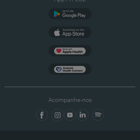
Google Play
App Store
Apple Health
Health Connect
Acompanhe-nos
Facebook
Instagram
YouTube
LinkedIn
Spotify