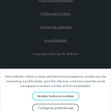
Política de privacidade
Política de Cookies
Termos de utilização
Acessibilidade
Copyright 2026 by My Website
Este website utiliza cookies estritamente necessários, analíticos e de
marketing e publicidade, para lhe oferecer uma boa experiência de
navegação e acesso a todas as funcionalidades.
Aceitar todos os cookies
Configurar preferências