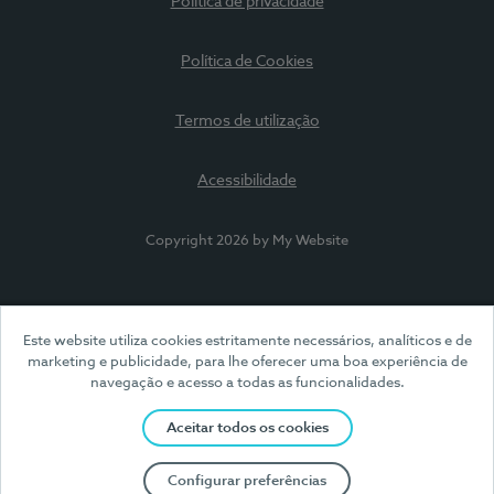
Política de privacidade
Política de Cookies
Termos de utilização
Acessibilidade
Copyright 2026 by My Website
Este website utiliza cookies estritamente necessários, analíticos e de
marketing e publicidade, para lhe oferecer uma boa experiência de
navegação e acesso a todas as funcionalidades.
Aceitar todos os cookies
Configurar preferências