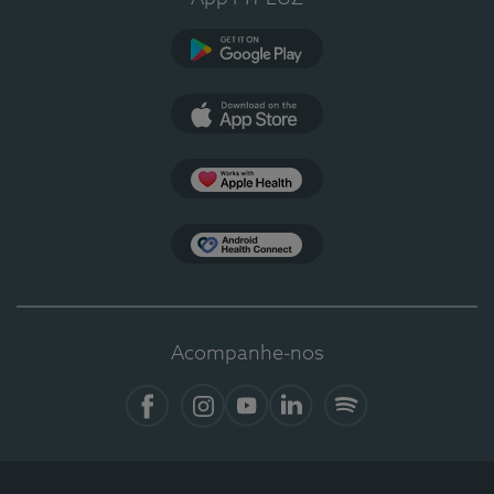
Google Play
App Store
Apple Health
Health Connect
Acompanhe-nos
Facebook
Instagram
YouTube
LinkedIn
Spotify