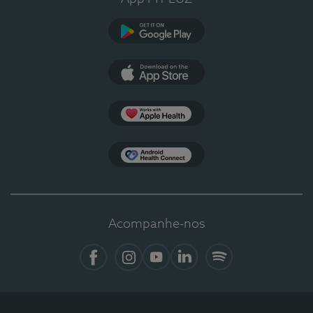
Google Play
App Store
Apple Health
Health Connect
Acompanhe-nos
Facebook
Instagram
YouTube
LinkedIn
Spotify