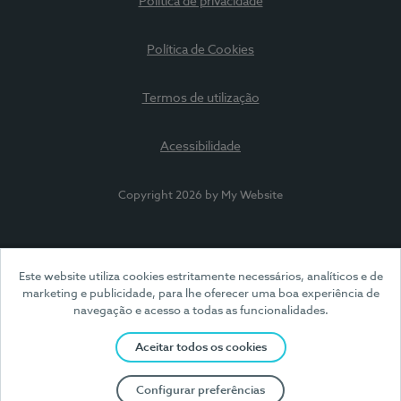
Política de privacidade
Política de Cookies
Termos de utilização
Acessibilidade
Copyright 2026 by My Website
Este website utiliza cookies estritamente necessários, analíticos e de
marketing e publicidade, para lhe oferecer uma boa experiência de
navegação e acesso a todas as funcionalidades.
Aceitar todos os cookies
Configurar preferências