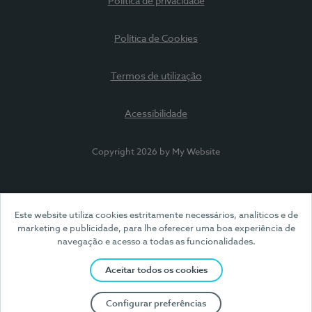
Política de privacidade
Política de Cookies
Termos de utilização
Acessibilidade
Copyright 2026 by My Website
Este website utiliza cookies estritamente necessários, analíticos e de
marketing e publicidade, para lhe oferecer uma boa experiência de
navegação e acesso a todas as funcionalidades.
Aceitar todos os cookies
Configurar preferências