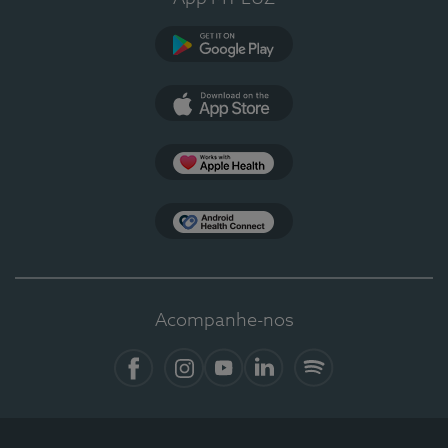
Google Play
App Store
Apple Health
Health Connect
Acompanhe-nos
Facebook
Instagram
YouTube
LinkedIn
Spotify