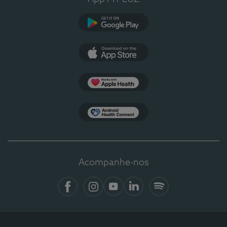
Google Play
App Store
Apple Health
Health Connect
Acompanhe-nos
Facebook
Instagram
YouTube
LinkedIn
Spotify