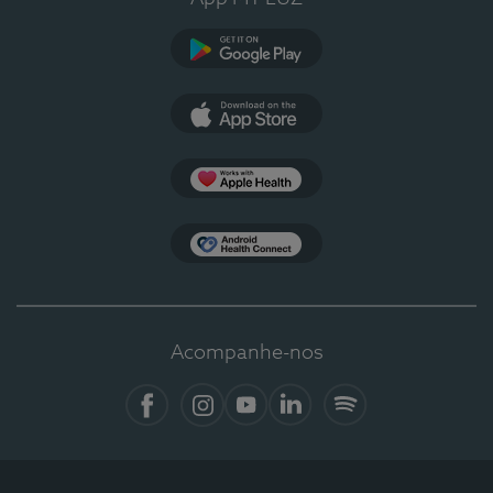
Google Play
App Store
Apple Health
Health Connect
Acompanhe-nos
Facebook
Instagram
YouTube
LinkedIn
Spotify