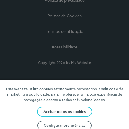
Política de privacidade
Política de Cookies
Termos de utilização
Acessibilidade
Copyright 2026 by My Website
Este website utiliza cookies estritamente necessários, analíticos e de
marketing e publicidade, para lhe oferecer uma boa experiência de
navegação e acesso a todas as funcionalidades.
Aceitar todos os cookies
Configurar preferências