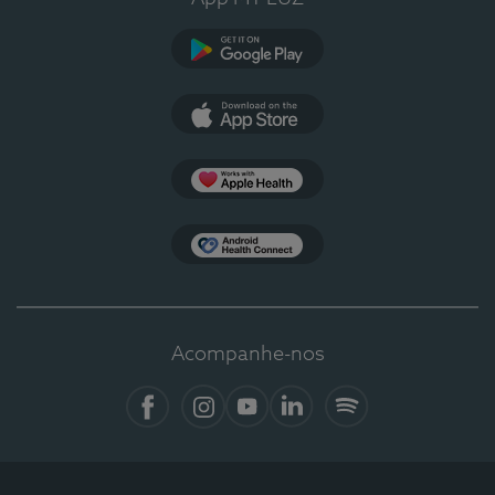
Google Play
App Store
Apple Health
Health Connect
Acompanhe-nos
Facebook
Instagram
YouTube
LinkedIn
Spotify