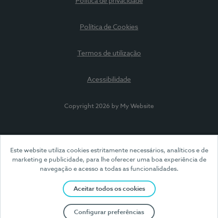
Política de privacidade
Política de Cookies
Termos de utilização
Acessibilidade
Copyright 2026 by My Website
Este website utiliza cookies estritamente necessários, analíticos e de
marketing e publicidade, para lhe oferecer uma boa experiência de
navegação e acesso a todas as funcionalidades.
Aceitar todos os cookies
Configurar preferências