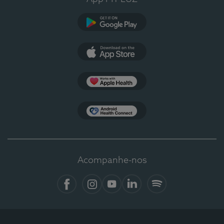
Google Play
App Store
Apple Health
Health Connect
Acompanhe-nos
Facebook
Instagram
YouTube
LinkedIn
Spotify