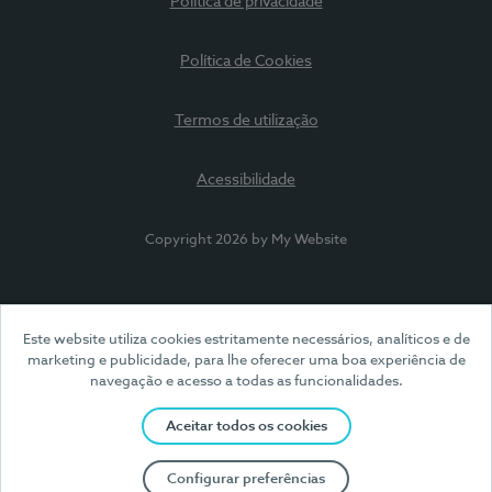
Política de privacidade
Política de Cookies
Termos de utilização
Acessibilidade
Copyright 2026 by My Website
Este website utiliza cookies estritamente necessários, analíticos e de
marketing e publicidade, para lhe oferecer uma boa experiência de
navegação e acesso a todas as funcionalidades.
Aceitar todos os cookies
Configurar preferências