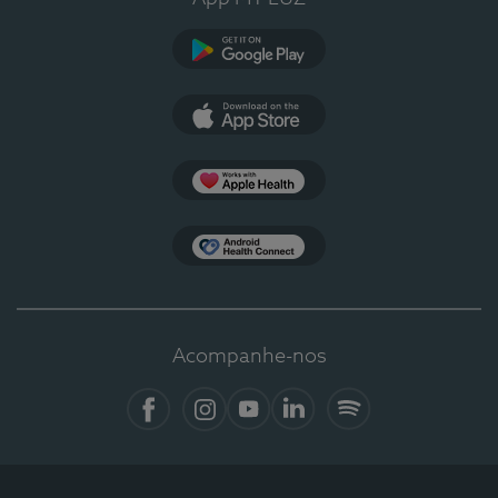
Google Play
App Store
Apple Health
Health Connect
Acompanhe-nos
Facebook
Instagram
YouTube
LinkedIn
Spotify