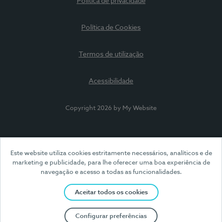
Política de privacidade
Política de Cookies
Termos de utilização
Acessibilidade
Copyright 2026 by My Website
Este website utiliza cookies estritamente necessários, analíticos e de
marketing e publicidade, para lhe oferecer uma boa experiência de
navegação e acesso a todas as funcionalidades.
Aceitar todos os cookies
Configurar preferências