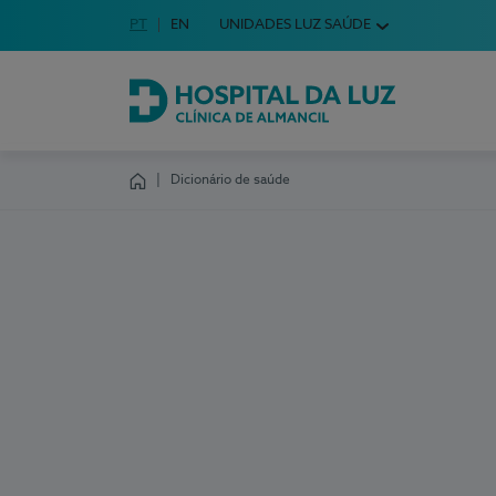
Idioma em Português
PT
English Language
EN
UNIDADES LUZ SAÚDE
Escolha o seu idioma
Hospital da Luz Clínica de Almancil
Dicionário de saúde
Homepage