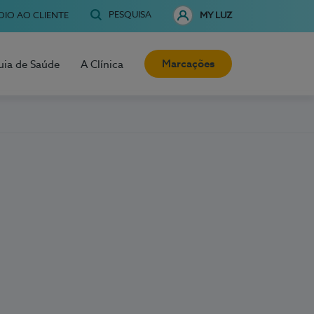
PESQUISA
OIO AO CLIENTE
MY LUZ
Marcações
uia de Saúde
A Clínica