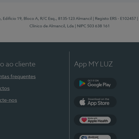
, Edifício 19, Bloco A, R/C Esq., 8135-123 Almancil
| Registo ERS - E102457
|
Clínico de Almancil, Lda
| NIPC 503 638 161
o ao cliente
App MY LUZ
ntas frequentes
ctos
Google Play
cte-nos
App Store
Apple Health