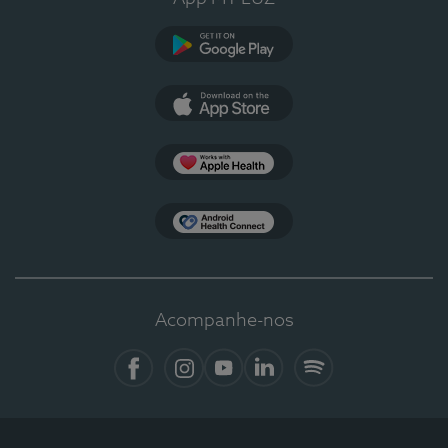
Google Play
App Store
Apple Health
Health Connect
Acompanhe-nos
Facebook
Instagram
YouTube
LinkedIn
Spotify