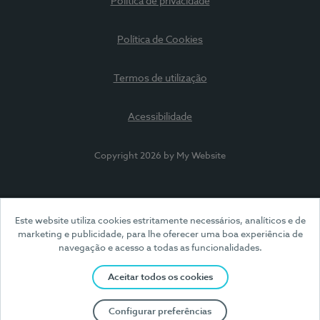
Política de privacidade
Política de Cookies
Termos de utilização
Acessibilidade
Copyright 2026 by My Website
Este website utiliza cookies estritamente necessários, analíticos e de
marketing e publicidade, para lhe oferecer uma boa experiência de
navegação e acesso a todas as funcionalidades.
Aceitar todos os cookies
Configurar preferências