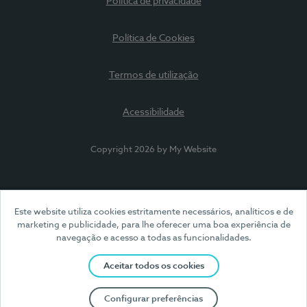
Política de privacidade
Política de Cookies
Termos de utilização
Acessibilidade
Copyright 2026 by My Website
Este website utiliza cookies estritamente necessários, analíticos e de
marketing e publicidade, para lhe oferecer uma boa experiência de
navegação e acesso a todas as funcionalidades.
Aceitar todos os cookies
Configurar preferências