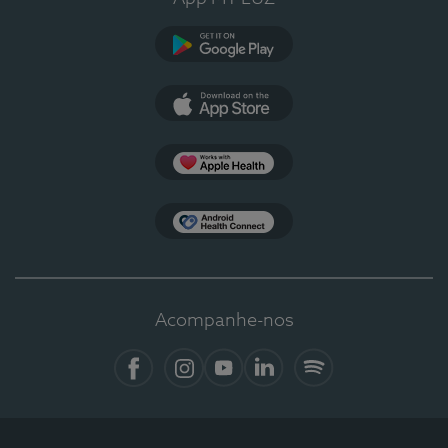
Google Play
App Store
Apple Health
Health Connect
Acompanhe-nos
Facebook
Instagram
YouTube
LinkedIn
Spotify