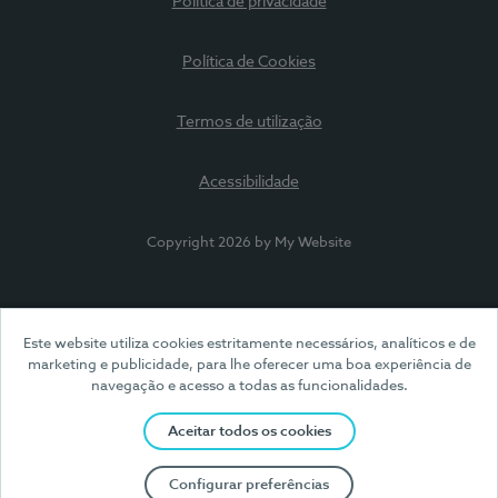
Política de privacidade
Política de Cookies
Termos de utilização
Acessibilidade
Copyright 2026 by My Website
Este website utiliza cookies estritamente necessários, analíticos e de
marketing e publicidade, para lhe oferecer uma boa experiência de
navegação e acesso a todas as funcionalidades.
Aceitar todos os cookies
Configurar preferências