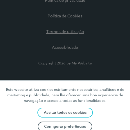
Política de privacidade
Política de Cookies
Termos de utilização
Acessibilidade
Copyright 2026 by My Website
Este website utiliza cookies estritamente necessários, analíticos e de
marketing e publicidade, para lhe oferecer uma boa experiência de
navegação e acesso a todas as funcionalidades.
Aceitar todos os cookies
Configurar preferências