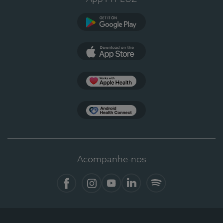
Google Play
App Store
Apple Health
Health Connect
Acompanhe-nos
Facebook
Instagram
YouTube
LinkedIn
Spotify