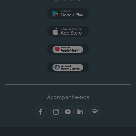
Google Play
App Store
Apple Health
Health Connect
Acompanhe-nos
Facebook
Instagram
YouTube
LinkedIn
Spotify