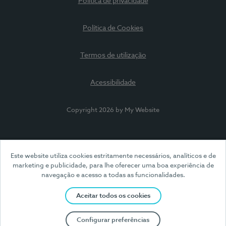
Política de privacidade
Política de Cookies
Termos de utilização
Acessibilidade
Copyright 2026 by My Website
Este website utiliza cookies estritamente necessários, analíticos e de
marketing e publicidade, para lhe oferecer uma boa experiência de
navegação e acesso a todas as funcionalidades.
Aceitar todos os cookies
Configurar preferências