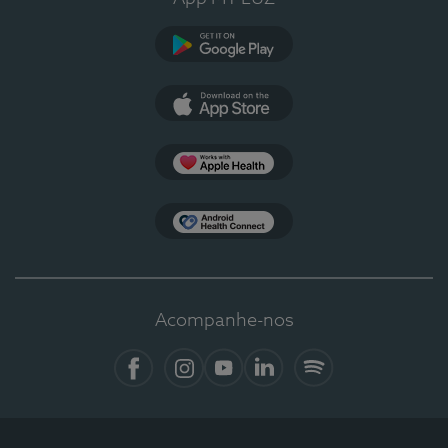
Google Play
App Store
Apple Health
Health Connect
Acompanhe-nos
Facebook
Instagram
YouTube
LinkedIn
Spotify