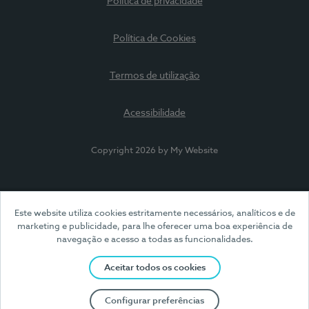
Política de privacidade
Política de Cookies
Termos de utilização
Acessibilidade
Copyright 2026 by My Website
Este website utiliza cookies estritamente necessários, analíticos e de
marketing e publicidade, para lhe oferecer uma boa experiência de
navegação e acesso a todas as funcionalidades.
Aceitar todos os cookies
Configurar preferências