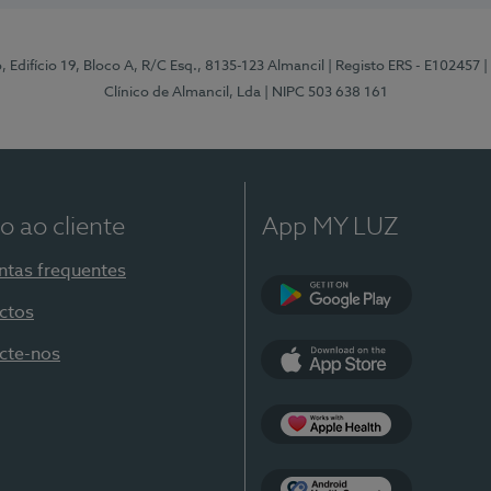
, Edifício 19, Bloco A, R/C Esq., 8135-123 Almancil
| Registo ERS - E102457
|
Clínico de Almancil, Lda
| NIPC 503 638 161
o ao cliente
App MY LUZ
ntas frequentes
ctos
Google Play
cte-nos
App Store
Apple Health