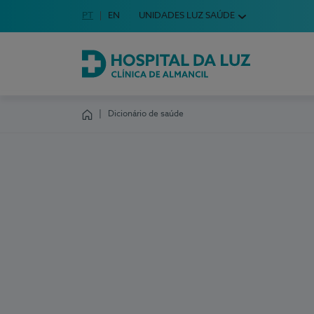
Idioma em Português
PT
English Language
EN
UNIDADES LUZ SAÚDE
Escolha o seu idioma
Hospital da Luz Clínica de Almancil
Dicionário de saúde
Homepage