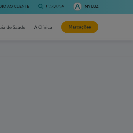
PESQUISA
OIO AO CLIENTE
MY LUZ
Marcações
uia de Saúde
A Clínica