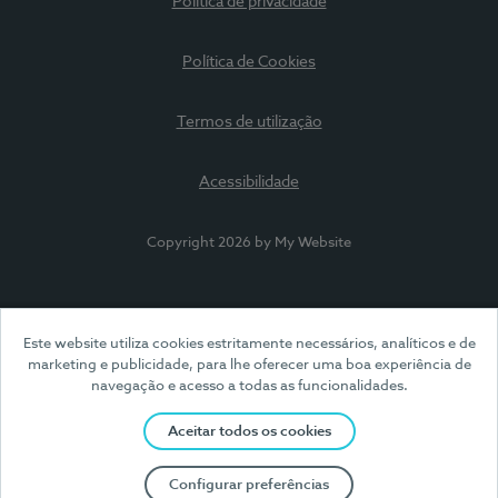
Política de privacidade
Política de Cookies
Termos de utilização
Acessibilidade
Copyright 2026 by My Website
Este website utiliza cookies estritamente necessários, analíticos e de
marketing e publicidade, para lhe oferecer uma boa experiência de
navegação e acesso a todas as funcionalidades.
Aceitar todos os cookies
Configurar preferências