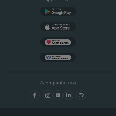
Google Play
App Store
Apple Health
Health Connect
Acompanhe-nos
Facebook
Instagram
YouTube
LinkedIn
Spotify