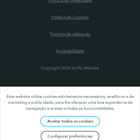
Política de privacidade
Política de Cookies
Termos de utilização
Acessibilidade
Copyright 2026 by My Website
Este website utiliza cookies estritamente necessários, analíticos e de
marketing e publicidade, para lhe oferecer uma boa experiência de
navegação e acesso a todas as funcionalidades.
Aceitar todos os cookies
Configurar preferências