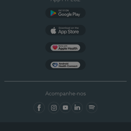
Google Play
App Store
Apple Health
Health Connect
Acompanhe-nos
Facebook
Instagram
YouTube
LinkedIn
Spotify