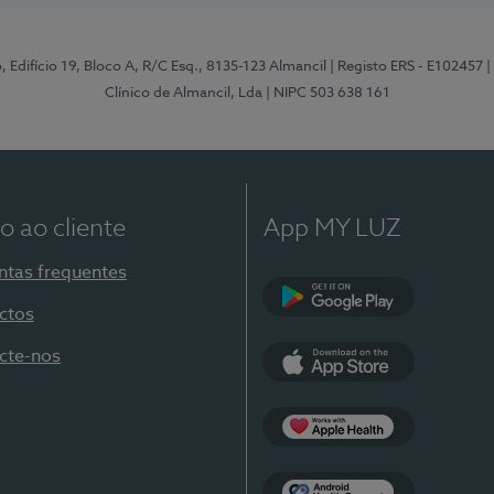
, Edifício 19, Bloco A, R/C Esq., 8135-123 Almancil
| Registo ERS - E102457
|
Clínico de Almancil, Lda
| NIPC 503 638 161
o ao cliente
App MY LUZ
ntas frequentes
ctos
Google Play
cte-nos
App Store
Apple Health