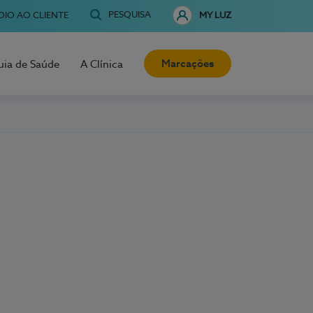
PESQUISA
OIO AO CLIENTE
MY LUZ
Marcações
uia de Saúde
A Clínica