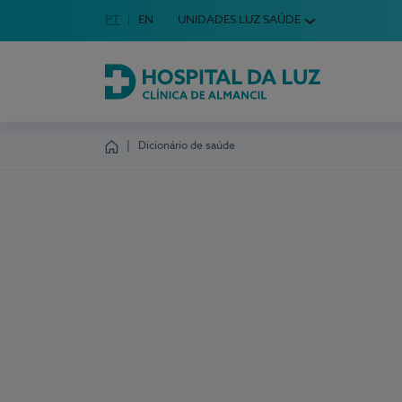
Idioma em Português
PT
English Language
EN
UNIDADES LUZ SAÚDE
Escolha o seu idioma
Hospital da Luz Clínica de Almancil
Dicionário de saúde
Homepage