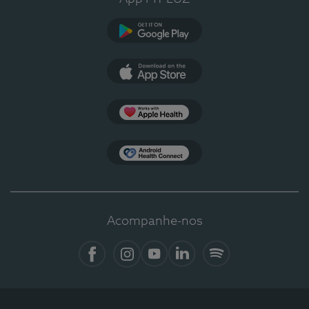
Google Play
App Store
Apple Health
Health Connect
Acompanhe-nos
Facebook
Instagram
YouTube
LinkedIn
Spotify