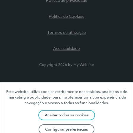
Política de privacidade
Política de Cookies
Termos de utilização
Acessibilidade
Copyright 2026 by My Website
Este website utiliza cookies estritamente necessários, analíticos e de
marketing e publicidade, para lhe oferecer uma boa experiência de
navegação e acesso a todas as funcionalidades.
Aceitar todos os cookies
Configurar preferências