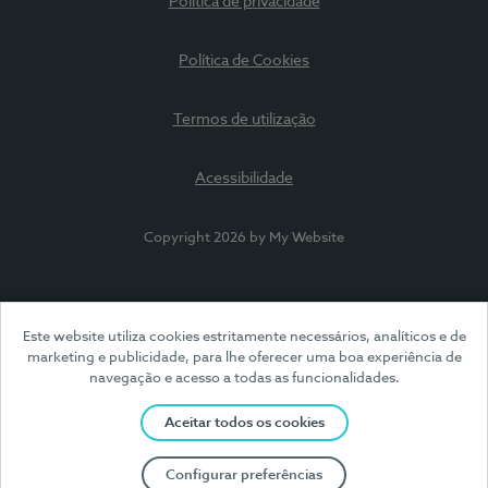
Política de privacidade
Política de Cookies
Termos de utilização
Acessibilidade
Copyright 2026 by My Website
Este website utiliza cookies estritamente necessários, analíticos e de
marketing e publicidade, para lhe oferecer uma boa experiência de
navegação e acesso a todas as funcionalidades.
Aceitar todos os cookies
Configurar preferências