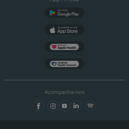
Google Play
App Store
Apple Health
Health Connect
Acompanhe-nos
Facebook
Instagram
YouTube
LinkedIn
Spotify