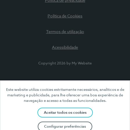
Política de privacidade
Política de Cookies
Termos de utilização
Acessibilidade
Copyright 2026 by My Website
Este website utiliza cookies estritamente necessários, analíticos e de
marketing e publicidade, para lhe oferecer uma boa experiência de
navegação e acesso a todas as funcionalidades.
Aceitar todos os cookies
Configurar preferências