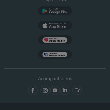
Google Play
App Store
Apple Health
Health Connect
Acompanhe-nos
Facebook
Instagram
YouTube
LinkedIn
Spotify